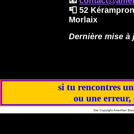
📧
contact@amer
📮 52 Kéramprono
Morlaix
Dernière mise à 
si tu rencontres un
ou une erreur,
Site Copyright Ameri©an Bre