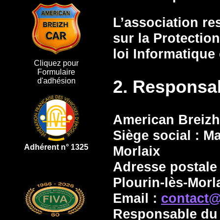
L’association re
sur la Protecti
loi Informatique 
Cliquez pour
Formulaire
2. Responsab
d'adhésion
American Breizh
Siège social : M
Adhérent n° 1325
Morlaix
Adresse postale
Plourin-lès-Morl
Email :
contact@
Responsable du 