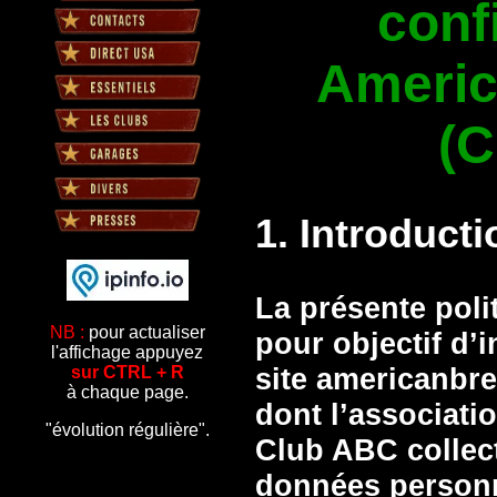
confi
Americ
(C
1. Introducti
La présente polit
NB :
pour actualiser
pour objectif d’i
l'affichage appuyez
site
americanbre
sur CTRL + R
à chaque page.
dont l’associati
"évolution régulière".
Club ABC
collect
données personn