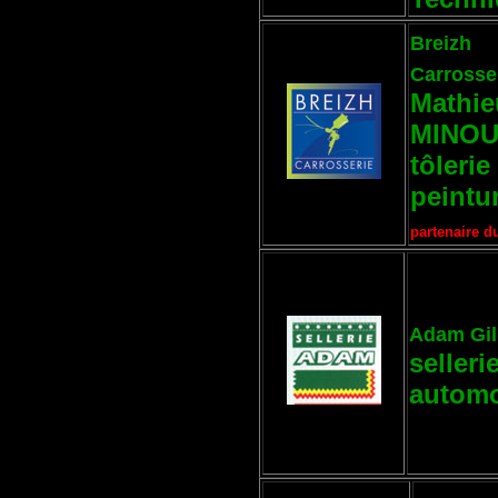
Breizh
Carrosse
Mathie
MINO
tôlerie 
peintu
partenaire d
Adam Gil
selleri
automo