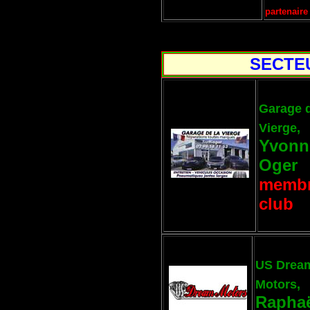
partenaire
SECTEU
Garage d
Vierge
,
Yvonn
Oger
membr
club
US Drea
Motors,
Rapha