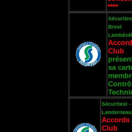
****
Sécurites
Brest
Lambézé
Accor
Club
présen
sa cart
membre
Contrô
Techni
Sécuritest -
Landerneau
Accords
Club