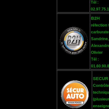
Tél :
02.97.75.
B2H
réfection
carburate
Sandrine,
Alexandre
Olivier
Tél :
01.60.90.
SECUR
Contrôl
techniq
(plusieu
enseign