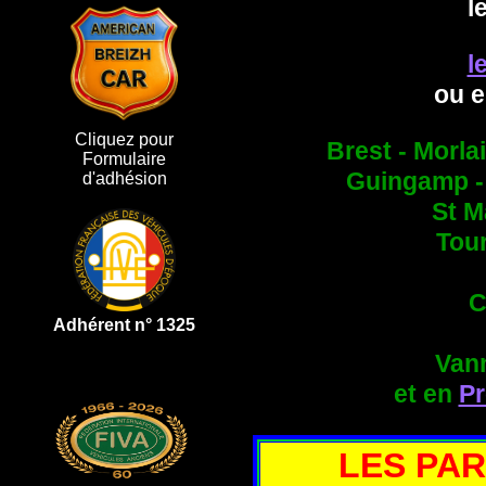
l
l
ou e
Cliquez pour
Brest - Morlai
Formulaire
Guingamp - 
d'adhésion
St M
Tour
C
Adhérent n° 1325
Vann
et en
P
LES PAR