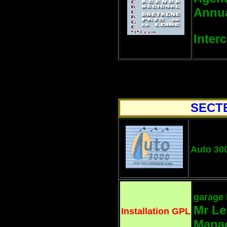
Annua
Inter
SECTE
Auto 30
garage
Mr Le
Installation GPL
Mana