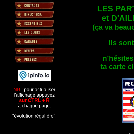
LES PART
et D'AIL
(ça va beauc
ils son
n'hésites
ta carte 
NB :
pour actualiser
l'affichage appuyez
sur CTRL + R
à chaque page.
"évolution régulière".