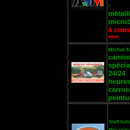
-
métall
microb
à cons
****
Michel 
camio
spécia
24/24
heure
carros
peintu
Staff Aut
Mécaniqu