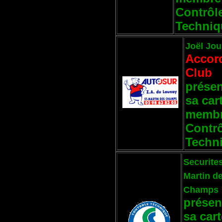
Contrôl
Techniq
Joël Jou
Accor
Club
présen
sa car
membr
Contr
Techn
Securites
Martin d
Champs
présen
sa car