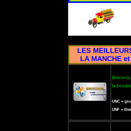
LES MEILLEUR
LA MANCHE et 
Bricovis
la boulo
UNC = gros
UNF = filet