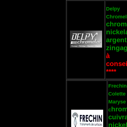
Delpy
Chromel
chrom
nickel
argent
zinga
à
consei
****
Frechin
Colette 
Maryse
hrom
c
cuivr
nicke