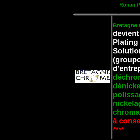
Ronan P
Bretagne
devient
Plating
Solutio
(group
d'entre
déchro
dénick
polissa
nickela
chroma
à conse
****