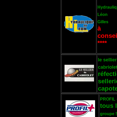
Hydrauli
Léon
Gilles
à
consei
****
le sellie
cabriole
réfect
selleri
capot
PROFIL 
tous 
groupe 