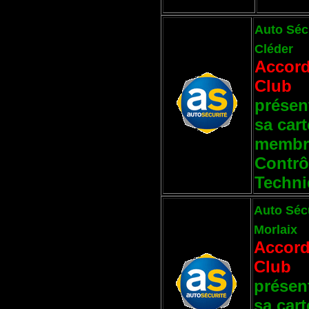
Auto Sécu
Cléder
Accor
Club
présen
sa cart
membr
Contrô
Techn
Auto Sécu
Morlaix
Accor
Club
présen
sa cart