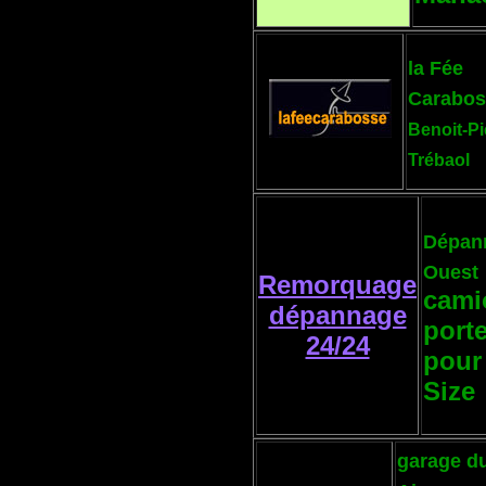
la Fée
Carabos
Benoit-Pi
Trébaol
Dépan
Ouest
Remorquage
cami
dépannage
port
24/24
pour
Size
garage d