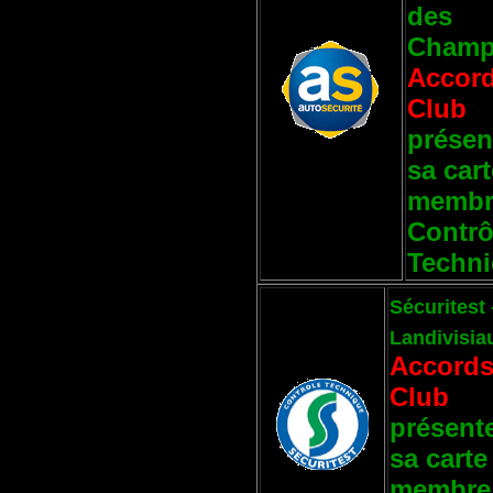
des
Cham
Accor
Club
présen
sa car
membr
Contrô
Techn
Sécuritest 
Landivisia
Accord
Club
présent
sa carte
membre 