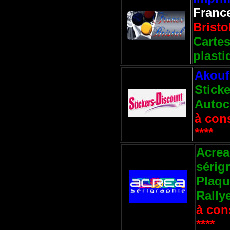
Franc
Bristo
Carte
plasti
Akouf
Sticke
Autoc
à cons
****
Acrea
sérig
Plaqu
Rally
à cons
****