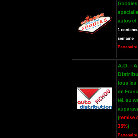
Goodies 
spéciali
autos et
1 conteneu
semaine
Partenaire
A.D. - 
Distribu
tous les
de Fran
tél. au 
auparav
(
remise 
35%
)
Partenaire