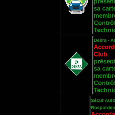
présen
sa cart
membre
Contrô
Techni
Dekra - A
Accord
Club
présen
sa cart
membre
Contrô
Techni
Sécur Auto
Rosporde
Accord