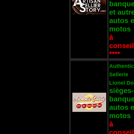
banque
et autr
autos e
motos
à
conseil
****
Authentic
Sellerie
Lionel Do
sièges-
banque
autos e
motos
à
conseil