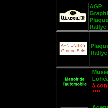
AGP
Graph
Plaque
Rallye
Plaqu
Rallye
Musé
Lohé
à cons
****
Agend