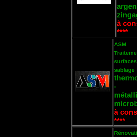
argen
zinga
à cons
****
ASM
Traiteme
surfaces
sablage
therm
-
métall
microb
à cons
****
Rénovat