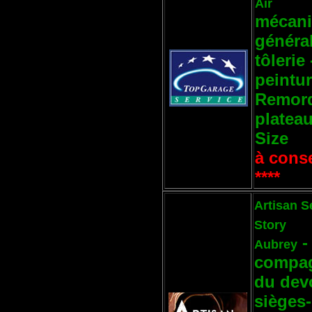
Air
mécan
généra
tôlerie 
peintu
Remor
platea
Size
à conse
****
Artisan Se
Story
-
Aubrey
compa
du dev
sièges-