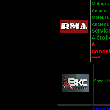
Moteurs
Ancien
Moteurs
Anciens
servi
4 étoil
à
consei
****
Spéciali
Impri