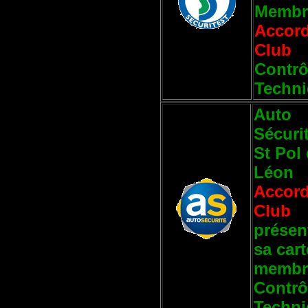
Membr
Accor
Club
Contrô
Techn
Auto
Sécurit
St Pol
Léon
Accor
Club
présen
sa cart
membr
Contrô
Techn