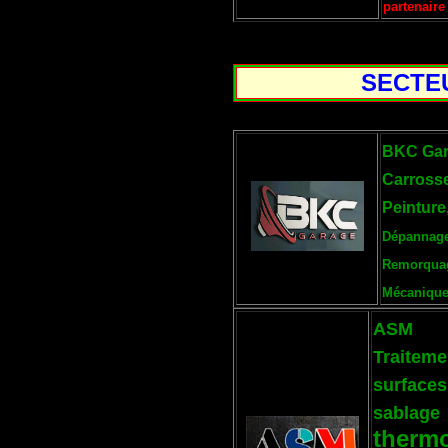
partenaire
SECTEU
BKC Ga
Carrosse
Peinture
Dépannag
Remorquag
Mécanique
ASM
Traiteme
surfaces
sablage
therm