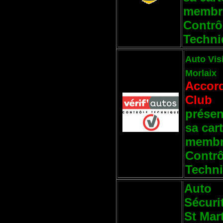
membr
Contrô
Techni
Auto Vis
Morlaix
Accor
Club
présen
sa car
membr
Contrô
Techn
Auto
Sécurit
St Mar